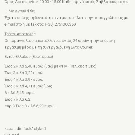
Ώρες Λειτουργίας: 10:00 - 15:00 Καθημερινά εκτός Σαββατοκύριακου.
Γ.
Με e-mail ή fax
Έχετε επίσης τη δυνατότητα να μας στείλετε την παραγγελία σας με
e-mail στο ή με fax στο: (+30) 2751300360
Τρόποι Αποστολής
Οι παραγγελίες αποστέλλονται εντός 24 ωρών ή την επόμενη
εργάσιμη μέρα με τη συνεργαζόμενη Ελτα Courier.
Εντός Ελλάδας (Εσωτερικό)
Έως 2 κιλά 2,48 ευρώ (μαζί με ΦΠΑ - Τελικές τιμές)
Έως 3 κιλά 3,22 ευρώ
Έως 4 κιλά 3,97 ευρώ
Έως 5 κιλά 4,71 ευρώ
Έως
6 κιλά 5,45 ευρώ
Έως 7 κιλά 6,2
ευρώ Έως 8 κιλά
6,29
ευρώ
.
<span dir="auto" style=1